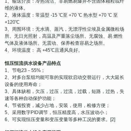
1、输送介质：冷热清洁、非易燃易爆并不含固体颗粒或纤
维的液体。
2、液体温度：常温型 -15 ℃至 +70 ℃ 热水型 +70 ℃ 至
+120℃
3、周围环境：无水滴、蒸汽，无漂浮性尘埃及金属微粒场
所。无日光照射，高温及严重落尘场所。无腐蚀、易 燃性
气体及液体场所。无震动、保养检查容易之场所。
4、环境温度： 高 +45℃且通风良好。
恒压恒流供水设备产品特点
1、节电23－55%；
2、对多台泵组均能可靠的实现软启动交替运行，大大延长
设备的使用寿命；
3、具体缺相，欠压，过压，过流，过载，短路，过热，失
速等各种自动保护功能；
4、节省投资，减少占地，安装，使用，检修方便；
5、采用数字PID调节，恒压精度高，水压波动小；
6、可实现恒压变量和变压变量等多种工况的要求。[2]