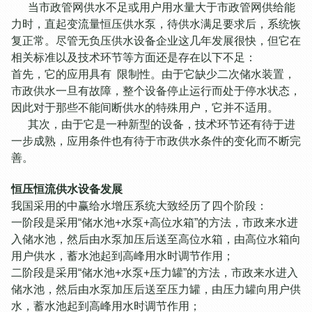
当市政管网供水不足或用户用水量大于市政管网供给能
力时，直起变流量恒压供水泵，待供水满足要求后，系统恢
复正常。尽管无负压供水设备企业这几年发展很快，但它在
相关标准以及技术环节等方面还是存在以下不足：
首先，它的应用具有 限制性。由于它缺少二次储水装置，
市政供水一旦有故障，整个设备停止运行而处于停水状态，
因此对于那些不能间断供水的特殊用户，它并不适用。
其次，由于它是一种新型的设备，技术环节还有待于进
一步成熟，应用条件也有待于市政供水条件的变化而不断完
善。
恒压恒流供水设备发展
我国采用的中赢给水增压系统大致经历了四个阶段：
一阶段是采用“储水池+水泵+高位水箱”的方法，市政来水进
入储水池，然后由水泵加压后送至高位水箱，由高位水箱向
用户供水，蓄水池起到高峰用水时调节作用；
二阶段是采用“储水池+水泵+压力罐”的方法，市政来水进入
储水池，然后由水泵加压后送至压力罐，由压力罐向用户供
水，蓄水池起到高峰用水时调节作用；