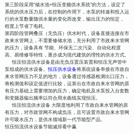
第三阶段采用“储水池+恒压变频供水系统”的方法，设定了
系统的供水压力后，在控制的作用下，水泵的转速和投入运
行的水泵数量随供水量的变化而改变，输出压力的恒定，
程度上节省了电耗。
第四阶段管网叠压（无负压）供水时代，设备直接连接在市
政来水管网上，不需要修储水池，充分利用了市政来水管网
的压力，设备具有 节能、环保无二次污染、自动化程度
高、易维修等特性，逐步成为现代建筑的理性的供水方式。
恒压恒流供水设备是由无负压置压装置和恒压无声管中
泵组成的供水设备。
恒压供水设备
将系统设备串接在市政自
来水管网压力不足的地方，设备通过传感器检测出口压力，
将检测值和设定值进行比较，运算出在市政自来水管网的原
有压力基础上需要增加的压力，确定电机及水泵投入台套数
和变频器输出频率以符合用水曲线实现恒压。
恒压恒流供水设备 大限度地利用了市政自来水管网的原
有压力，对市政管网不构成负压，且可设置市政自来水管网
许可吸水压力，是供水领域新一代节能型产品。
恒压恒流供水设备节能减排看中赢