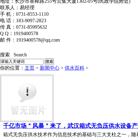
地址：长沙市香樟路255号云集大厦1302-05号(民政学院附近)
联系人：易经理
手 机：0731-8553-1110
电 话：183-9097-2823
传 真：0731-85995632
Q Q：1919400578
邮 件：1919400578@qq.com
搜索 Search
你的位置：
主页
>
新闻中心
>
供水百科
>
千亿市场＂风暴＂来了，武汉箱式无负压供水设备产
箱式无负压供水技术作为信息技术的基础与三大支柱之一，随着