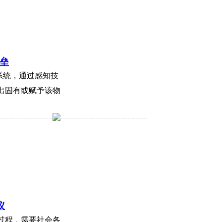
垒
系统，通过感知技
出固有或赋予该物
议
过程，需要社会各